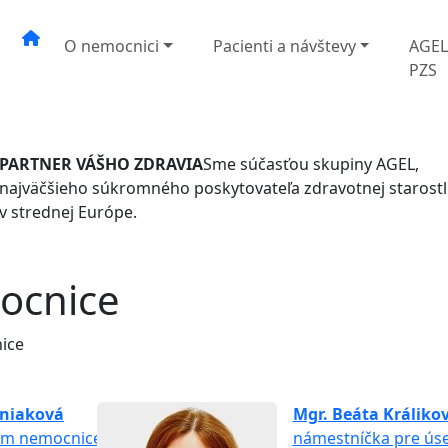
O nemocnici
Pacienti a návštevy
AGE
PZS
PARTNER VÁŠHO ZDRAVIA
Sme súčasťou skupiny AGEL,
najväčšieho súkromného poskytovateľa zdravotnej starostli
v strednej Európe.
ocnice
ice
rniaková
Mgr. Beáta Králiko
ím nemocnice,
námestníčka pre ús