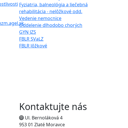
stlivosti
Fyziatria, balneológia a liečebná
rehabilitácia - nelôžkové odd.
Vedenie nemocnice
nzm.agel.sk
Oddelenie dlhodobo chorých
GYN JZS
FBLR SVaLZ
FBLR lôžkové
Kontaktujte nás
Ul. Bernoláková 4
953 01 Zlaté Moravce