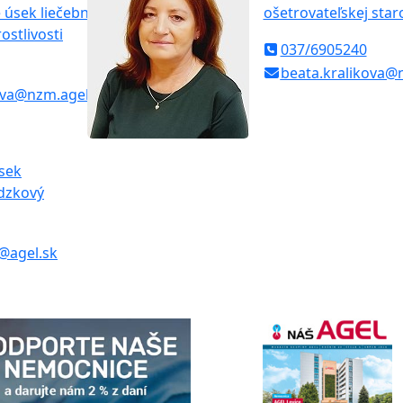
 úsek liečebno-
ošetrovateľskej staro
ostlivosti
037/6905240
beata.kralikova@
ova@nzm.agel.sk
sek
dzkový
@agel.sk