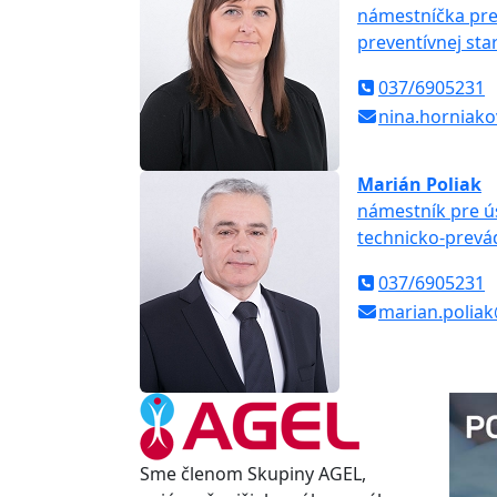
námestníčka pre
preventívnej star
037/6905231
nina.horniak
Marián Poliak
námestník pre ú
technicko-prevá
037/6905231
marian.poliak
Sme členom Skupiny AGEL,