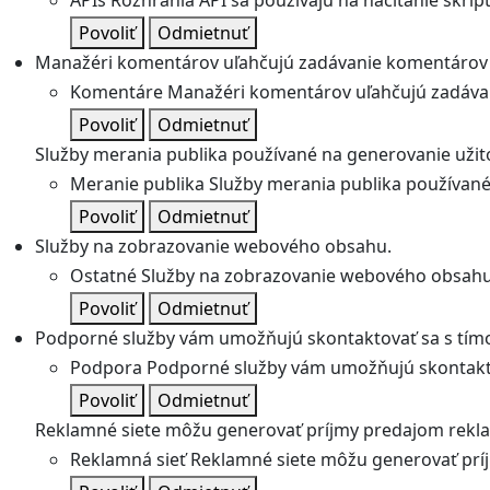
APIs
Rozhrania API sa používajú na načítanie skripto
Povoliť
Odmietnuť
Manažéri komentárov uľahčujú zadávanie komentárov 
Komentáre
Manažéri komentárov uľahčujú zadávan
Povoliť
Odmietnuť
Služby merania publika používané na generovanie užitoč
Meranie publika
Služby merania publika používané 
Povoliť
Odmietnuť
Služby na zobrazovanie webového obsahu.
Ostatné
Služby na zobrazovanie webového obsahu
Povoliť
Odmietnuť
Podporné služby vám umožňujú skontaktovať sa s tímo
Podpora
Podporné služby vám umožňujú skontakto
Povoliť
Odmietnuť
Reklamné siete môžu generovať príjmy predajom rekl
Reklamná sieť
Reklamné siete môžu generovať prí