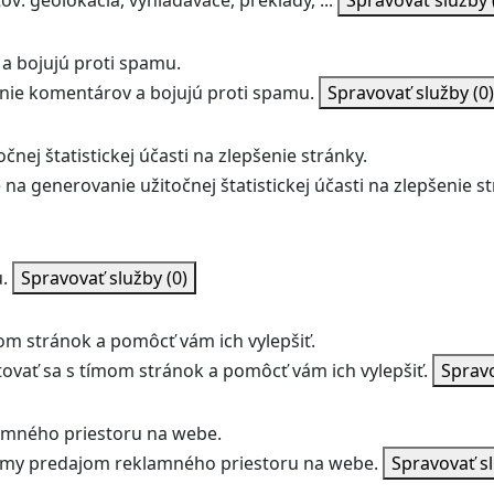
v: geolokácia, vyhľadávače, preklady, ...
Spravovať služby
a bojujú proti spamu.
ie komentárov a bojujú proti spamu.
Spravovať služby
(0)
nej štatistickej účasti na zlepšenie stránky.
na generovanie užitočnej štatistickej účasti na zlepšenie st
.
Spravovať služby
(0)
m stránok a pomôcť vám ich vylepšiť.
vať sa s tímom stránok a pomôcť vám ich vylepšiť.
Sprav
amného priestoru na webe.
jmy predajom reklamného priestoru na webe.
Spravovať s