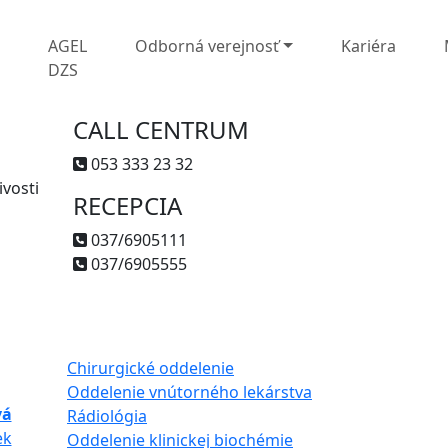
L
AGEL
Odborná verejnosť
Kariéra
DZS
CALL CENTRUM
053 333 23 32
vosti
RECEPCIA
037/6905111
037/6905555
Chirurgické oddelenie
Oddelenie vnútorného lekárstva
vá
Rádiológia
ek
Oddelenie klinickej biochémie