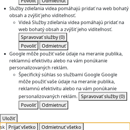
Povoliť
Odmietnuť
Služby zdieľania videa pomáhajú pridať na web bohatý
obsah a zvýšiť jeho viditeľnosť.
Videá
Služby zdieľania videa pomáhajú pridať na
web bohatý obsah a zvýšiť jeho viditeľnosť.
Spravovať služby
(0)
Povoliť
Odmietnuť
Google môže použiť vaše údaje na meranie publika,
reklamnú efektivitu alebo na vám ponúkanie
personalizovaných reklám.
Špecifický súhlas so službami Google
Google
môže použiť vaše údaje na meranie publika,
reklamnú efektivitu alebo na vám ponúkanie
personalizovaných reklám.
Spravovať služby
(0)
Povoliť
Odmietnuť
Uložiť
sk
Prijať všetko
Odmietnuť všetko