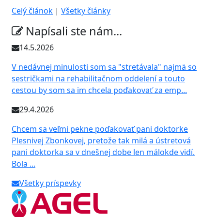
Celý článok
|
Všetky články
Napísali ste nám...
14.5.2026
V nedávnej minulosti som sa "stretávala" najmä so
sestričkami na rehabilitačnom oddelení a touto
cestou by som sa im chcela poďakovať za emp...
29.4.2026
Chcem sa veľmi pekne poďakovať pani doktorke
Plesnivej Zbonkovej, pretože tak milá a ústretová
pani doktorka sa v dnešnej dobe len málokde vidí.
Bola ...
Všetky príspevky