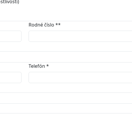
tlivosti)
Rodné číslo
**
Telefón
*