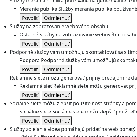
Služby merania publika používané na generovanie užitoč
Meranie publika
Služby merania publika používané 
Povoliť
Odmietnuť
Služby na zobrazovanie webového obsahu.
Ostatné
Služby na zobrazovanie webového obsahu
Povoliť
Odmietnuť
Podporné služby vám umožňujú skontaktovať sa s tímo
Podpora
Podporné služby vám umožňujú skontakto
Povoliť
Odmietnuť
Reklamné siete môžu generovať príjmy predajom rekl
Reklamná sieť
Reklamné siete môžu generovať prí
Povoliť
Odmietnuť
Sociálne siete môžu zlepšiť použiteľnosť stránky a pom
Sociálne siete
Sociálne siete môžu zlepšiť použite
Povoliť
Odmietnuť
Služby zdieľania videa pomáhajú pridať na web bohatý o