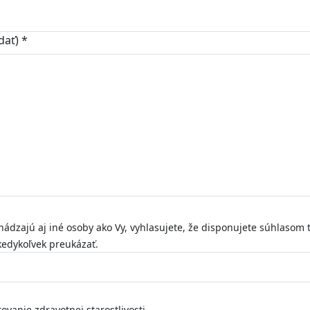
edať)
*
hádzajú aj iné osoby ako Vy, vyhlasujete, že disponujete súhlasom 
kedykoľvek preukázať.
ovanie zdravotnej starostlivosti