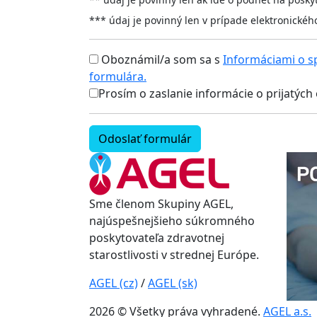
***
údaj je povinný len v prípade elektronickéh
Oboznámil/a som sa s
Informáciami o s
formulára.
Prosím o zaslanie informácie o prijatýc
Odoslať formulár
Sme členom Skupiny AGEL,
najúspešnejšieho súkromného
poskytovateľa zdravotnej
starostlivosti v strednej Európe.
AGEL (cz)
/
AGEL (sk)
2026 © Všetky práva vyhradené.
AGEL a.s.