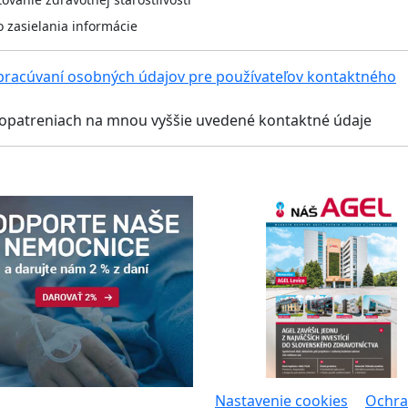
o zasielania informácie
pracúvaní osobných údajov pre používateľov kontaktného
h opatreniach na mnou vyššie uvedené kontaktné údaje
Nastavenie cookies
Ochra