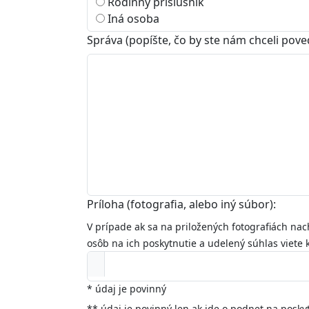
Rodinný príslušník
Iná osoba
Správa (popíšte, čo by ste nám chceli pov
Príloha (fotografia, alebo iný súbor):
V prípade ak sa na priložených fotografiách nac
osôb na ich poskytnutie a udelený súhlas viete 
*
údaj je povinný
**
údaj je povinný len ak ide o podnet na poskyt