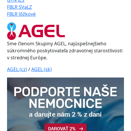
GYN JZS
FBLR SVaLZ
FBLR lôžkové
Sme členom Skupiny AGEL, najúspešnejšieho
súkromného poskytovateľa zdravotnej starostlivosti
v strednej Európe.
AGEL (cz)
/
AGEL (sk)