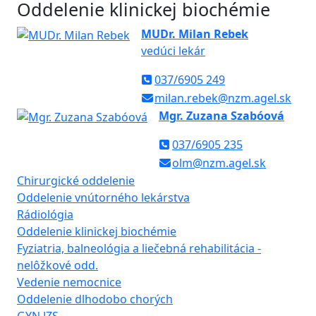
Oddelenie klinickej biochémie
MUDr. Milan Rebek
vedúci lekár
037/6905 249
milan.rebek@nzm.agel.sk
Mgr. Zuzana Szabóová
037/6905 235
olm@nzm.agel.sk
Chirurgické oddelenie
Oddelenie vnútorného lekárstva
Rádiológia
Oddelenie klinickej biochémie
Fyziatria, balneológia a liečebná rehabilitácia -
nelôžkové odd.
Vedenie nemocnice
Oddelenie dlhodobo chorých