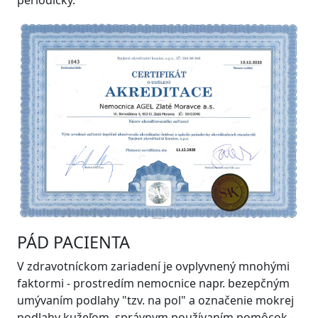
periodicky.
PÁD PACIENTA
V zdravotníckom zariadení je ovplyvnený mnohými
faktormi - prostredím nemocnice napr. bezepčným
umývaním podlahy "tzv. na pol" a označenie mokrej
podlahy kužeľom, správnym používaním pomôcok -