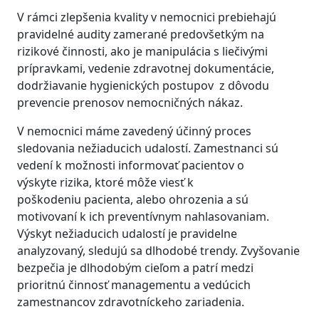
V rámci zlepšenia kvality v nemocnici prebiehajú
pravidelné audity zamerané predovšetkým na
rizikové činnosti, ako je manipulácia s liečivými
prípravkami, vedenie zdravotnej dokumentácie,
dodržiavanie hygienických postupov z dôvodu
prevencie prenosov nemocničných nákaz.
V nemocnici máme zavedený účinný proces
sledovania nežiaducich udalostí. Zamestnanci sú
vedení k možnosti informovať pacientov o
výskyte rizika, ktoré môže viesť k
poškodeniu pacienta, alebo ohrozenia a sú
motivovaní k ich preventívnym nahlasovaniam.
Výskyt nežiaducich udalostí je pravidelne
analyzovaný, sledujú sa dlhodobé trendy. Zvyšovanie
bezpečia je dlhodobým cieľom a patrí medzi
prioritnú činnosť managementu a vedúcich
zamestnancov zdravotníckeho zariadenia.