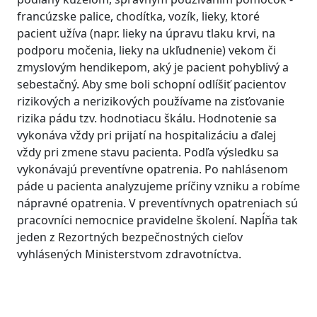
francúzske palice, chodítka, vozík, lieky, ktoré
pacient užíva (napr. lieky na úpravu tlaku krvi, na
podporu močenia, lieky na ukľudnenie) vekom či
zmyslovým hendikepom, aký je pacient pohyblivý a
sebestačný. Aby sme boli schopní odlíšiť pacientov
rizikových a nerizikových používame na zisťovanie
rizika pádu tzv. hodnotiacu škálu. Hodnotenie sa
vykonáva vždy pri prijatí na hospitalizáciu a ďalej
vždy pri zmene stavu pacienta. Podľa výsledku sa
vykonávajú preventívne opatrenia. Po nahlásenom
páde u pacienta analyzujeme príčiny vzniku a robíme
nápravné opatrenia. V preventívnych opatreniach sú
pracovníci nemocnice pravidelne školení. Napĺňa tak
jeden z Rezortných bezpečnostných cieľov
vyhlásených Ministerstvom zdravotníctva.