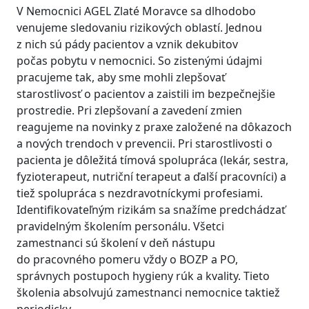
V Nemocnici AGEL Zlaté Moravce sa dlhodobo
venujeme sledovaniu rizikových oblastí. Jednou
z nich sú pády pacientov a vznik dekubitov
počas pobytu v nemocnici. So zistenými údajmi
pracujeme tak, aby sme mohli zlepšovať
starostlivosť o pacientov a zaistili im bezpečnejšie
prostredie. Pri zlepšovaní a zavedení zmien
reagujeme na novinky z praxe založené na dôkazoch
a nových trendoch v prevencii. Pri starostlivosti o
pacienta je dôležitá tímová spolupráca (lekár, sestra,
fyzioterapeut, nutriční terapeut a ďalší pracovníci) a
tiež spolupráca s nezdravotníckymi profesiami.
Identifikovateľným rizikám sa snažíme predchádzať
pravidelným školením personálu. Všetci
zamestnanci sú školení v deň nástupu
do pracovného pomeru vždy o BOZP a PO,
správnych postupoch hygieny rúk a kvality. Tieto
školenia absolvujú zamestnanci nemocnice taktiež