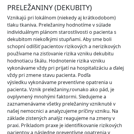
PRELEŽANINY (DEKUBITY)
Vznikajú pri lokálnom (niekedy aj krátkodobom)
tlaku tkaniva. Preležaniny hodnotíme v súlade
individuálnym plánom starostlivosti o pacienta s
dekubitom niekoľkými stupňami. Aby sme boli
schopní odlíšiť pacientov rizikových a nerizikových
používame na zisťovanie rizika vzniku dekubitu
hodnotiacu škálu. Hodnotenie rizika vzniku
vykonávame vždy pri prijatí na hospitalizáciu a ďalej
vždy pri zmene stavu pacienta. Podľa
výsledku vykonávame preventívne opatrenia u
pacienta. Vznik preležaniny,rovnako ako pád, je
ovplyvnený mnohými faktormi. Sledujeme a
zaznamenávame všetky preležaniny vzniknuté v
našej nemocnici a analyzujeme príčiny vzniku. Na
základe zistených analýz reagujeme na zmeny v
praxi. Príkladom praxe je identifikovanie rizikových
pacientov a následne preventívne opatrenia v