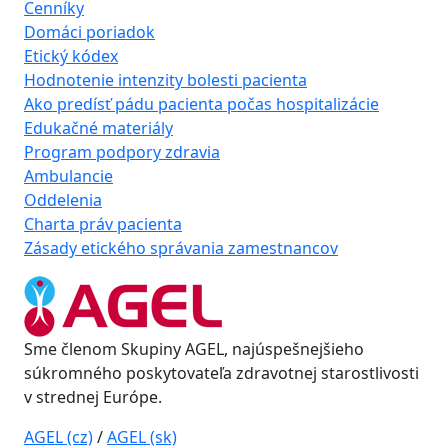
Cenníky
Domáci poriadok
Etický kódex
Hodnotenie intenzity bolesti pacienta
Ako predísť pádu pacienta počas hospitalizácie
Edukačné materiály
Program podpory zdravia
Ambulancie
Oddelenia
Charta práv pacienta
Zásady etického správania zamestnancov
Sme členom Skupiny AGEL, najúspešnejšieho
súkromného poskytovateľa zdravotnej starostlivosti
v strednej Európe.
AGEL (cz)
/
AGEL (sk)