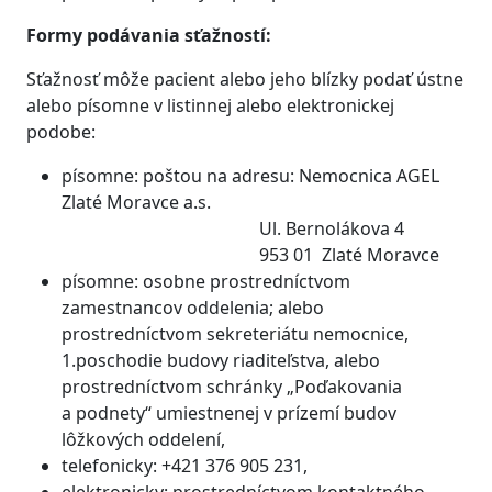
Formy podávania sťažností:
Sťažnosť môže pacient alebo jeho blízky podať ústne
alebo písomne v listinnej alebo elektronickej
podobe:
písomne: poštou na adresu: Nemocnica AGEL
Zlaté Moravce a.s.
Ul. Bernolákova 4
953 01 Zlaté Moravce
písomne: osobne prostredníctvom
zamestnancov oddelenia; alebo
prostredníctvom sekreteriátu nemocnice,
1.poschodie budovy riaditeľstva, alebo
prostredníctvom schránky „Poďakovania
a podnety“ umiestnenej v prízemí budov
lôžkových oddelení,
​telefonicky: +421 376 905 231,