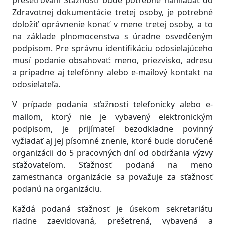
prešetrovaní Sťažnosti bude potrebné nahliadať do
Zdravotnej dokumentácie tretej osoby, je potrebné
doložiť oprávnenie konať v mene tretej osoby, a to
na základe plnomocenstva s úradne osvedčeným
podpisom. Pre správnu identifikáciu odosielajúceho
musí podanie obsahovať: meno, priezvisko, adresu
a prípadne aj telefónny alebo e-mailový kontakt na
odosielateľa.
V prípade podania sťažnosti telefonicky alebo e-
mailom, ktorý nie je vybavený elektronickým
podpisom, je prijímateľ bezodkladne povinný
vyžiadať aj jej písomné znenie, ktoré bude doručené
organizácii do 5 pracovných dní od obdržania výzvy
sťažovateľom. Sťažnosť podaná na meno
zamestnanca organizácie sa považuje za sťažnosť
podanú na organizáciu.
Každá podaná sťažnosť je úsekom sekretariátu
riadne zaevidovaná, prešetrená, vybavená a