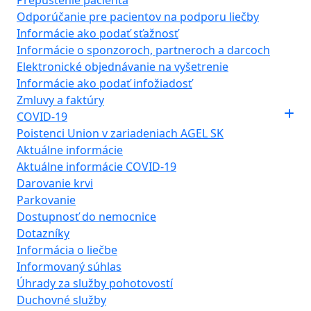
Prepustenie pacienta
Odporúčanie pre pacientov na podporu liečby
Informácie ako podať sťažnosť
Informácie o sponzoroch, partneroch a darcoch
Elektronické objednávanie na vyšetrenie
Informácie ako podať infožiadosť
Zmluvy a faktúry
COVID-19
Poistenci Union v zariadeniach AGEL SK
Aktuálne informácie
Aktuálne informácie COVID-19
Darovanie krvi
Parkovanie
Dostupnosť do nemocnice
Dotazníky
Informácia o liečbe
Informovaný súhlas
Úhrady za služby pohotovostí
Duchovné služby