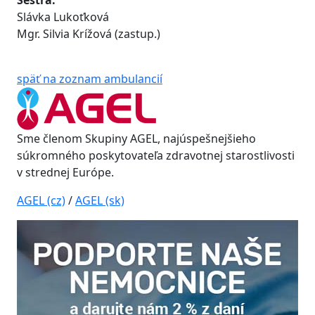
Sestra:
Slávka Lukoťková
Mgr. Silvia Krížová (zastup.)
späť na zoznam ambulancií
Sme členom Skupiny AGEL, najúspešnejšieho
súkromného poskytovateľa zdravotnej starostlivosti
v strednej Európe.
AGEL (cz)
/
AGEL (sk)