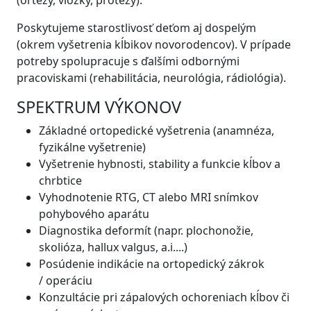
(ortézy, vložky, protézy).
Poskytujeme starostlivosť deťom aj dospelým
(okrem vyšetrenia kĺbikov novorodencov). V prípade
potreby spolupracuje s ďalšími odbornými
pracoviskami (rehabilitácia, neurológia, rádiológia).
SPEKTRUM VÝKONOV
Základné ortopedické vyšetrenia (anamnéza,
fyzikálne vyšetrenie)
​Vyšetrenie hybnosti, stability a funkcie kĺbov a
chrbtice
Vyhodnotenie RTG, CT alebo MRI snímkov
pohybového aparátu
Diagnostika deformít (napr. plochonožie,
skolióza, hallux valgus, a.i....)
Posúdenie indikácie na ortopedický zákrok
/ operáciu
Konzultácie pri zápalových ochoreniach kĺbov či