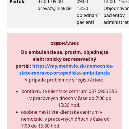
Piatok:
07:00–09:00
09:00 -
14:00 - 15:3
preväzy,injekcie
13:30
Objednávan
objednaní
pacientov,
pacienti
administrat
OBJEDNÁVANIE
Do ambulancie sa, prosím, objednajte
elektronicky cez rezervačný
portál:
https://my.medevio.sk/nemocnica-
zlate-moravce-ortopedicka-ambulancia
V prípade problémov s registráciou
:
kontaktujte klientske centrum 037 6905 555
- v pracovných dňoch v čase od 7:00 do
15:30 hod.
osobne návštívte klientske centrum v
nemocnici v pracovných dňoch v čase od
7:00 do 15:30 hod.