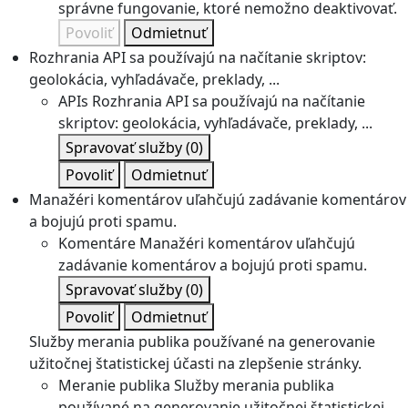
správne fungovanie, ktoré nemožno deaktivovať.
Povoliť
Odmietnuť
Rozhrania API sa používajú na načítanie skriptov:
geolokácia, vyhľadávače, preklady, ...
APIs
Rozhrania API sa používajú na načítanie
skriptov: geolokácia, vyhľadávače, preklady, ...
Spravovať služby
(0)
Povoliť
Odmietnuť
Manažéri komentárov uľahčujú zadávanie komentárov
a bojujú proti spamu.
Komentáre
Manažéri komentárov uľahčujú
zadávanie komentárov a bojujú proti spamu.
Spravovať služby
(0)
Povoliť
Odmietnuť
Služby merania publika používané na generovanie
užitočnej štatistickej účasti na zlepšenie stránky.
Meranie publika
Služby merania publika
používané na generovanie užitočnej štatistickej