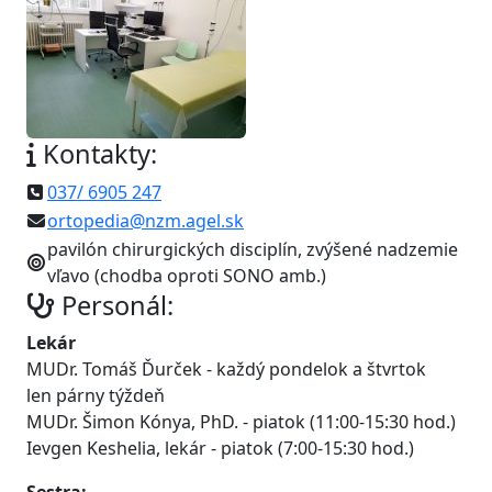
Kontakty:
037/ 6905 247
ortopedia@nzm.agel.sk
pavilón chirurgických disciplín, zvýšené nadzemie
vľavo (chodba oproti SONO amb.)
Personál:
Lekár
MUDr. Tomáš Ďurček - každý pondelok a štvrtok
len párny týždeň
MUDr. Šimon Kónya, PhD. - piatok (11:00-15:30 hod.)
Ievgen Keshelia, lekár - piatok (7:00-15:30 hod.)