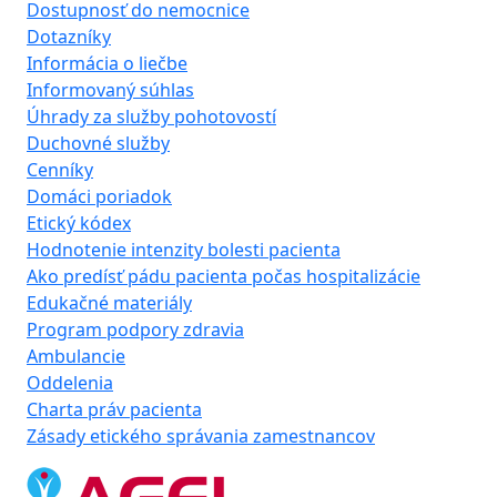
Dostupnosť do nemocnice
Dotazníky
Informácia o liečbe
Informovaný súhlas
Úhrady za služby pohotovostí
Duchovné služby
Cenníky
Domáci poriadok
Etický kódex
Hodnotenie intenzity bolesti pacienta
Ako predísť pádu pacienta počas hospitalizácie
Edukačné materiály
Program podpory zdravia
Ambulancie
Oddelenia
Charta práv pacienta
Zásady etického správania zamestnancov