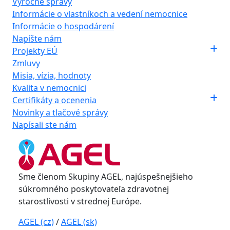
Výročné správy
Informácie o vlastníkoch a vedení nemocnice
Informácie o hospodárení
Napíšte nám
Projekty EÚ
Zmluvy
Misia, vízia, hodnoty
Kvalita v nemocnici
Certifikáty a ocenenia
Novinky a tlačové správy
Napísali ste nám
Sme členom Skupiny AGEL, najúspešnejšieho
súkromného poskytovateľa zdravotnej
starostlivosti v strednej Európe.
AGEL (cz)
/
AGEL (sk)