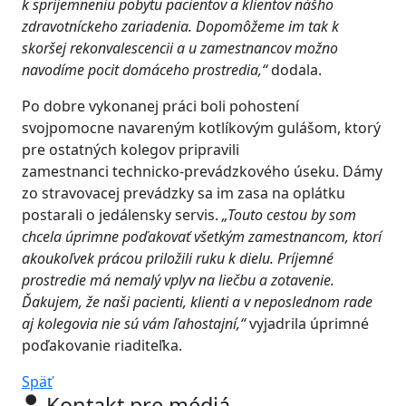
k spríjemneniu pobytu pacientov a klientov nášho
zdravotníckeho zariadenia. Dopomôžeme im tak k
skoršej rekonvalescencii a u zamestnancov možno
navodíme pocit domáceho prostredia,“
dodala.
Po dobre vykonanej práci boli pohostení
svojpomocne navareným kotlíkovým gulášom, ktorý
pre ostatných kolegov pripravili
zamestnanci technicko-prevádzkového úseku. Dámy
zo stravovacej prevádzky sa im zasa na oplátku
postarali o jedálensky servis.
„Touto cestou by som
chcela úprimne poďakovať všetkým zamestnancom, ktorí
akoukoľvek prácou priložili ruku k dielu. Príjemné
prostredie má nemalý vplyv na liečbu a zotavenie.
Ďakujem, že naši pacienti, klienti a v neposlednom rade
aj kolegovia nie sú vám ľahostajní,“
vyjadrila úprimné
poďakovanie riaditeľka.
Späť
Kontakt pre médiá