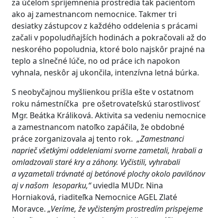
za účelom spríjemnenia prostredia tak pacientom
ako aj zamestnancom nemocnice. Takmer tri
desiatky zástupcov z každého oddelenia s prácami
začali v popoludňajších hodinách a pokračovali až do
neskorého popoludnia, ktoré bolo najskôr prajné na
teplo a slnečné lúče, no od práce ich napokon
vyhnala, neskôr aj ukončila, intenzívna letná búrka.
S neobyčajnou myšlienkou prišla ešte v ostatnom
roku námestníčka pre ošetrovateľskú starostlivosť
Mgr. Beátka Králiková. Aktivita sa vedeniu nemocnice
a zamestnancom natoľko zapáčila, že obdobné
práce zorganizovala aj tento rok.
„Zamestnanci
naprieč všetkými oddeleniami svorne zametali, hrabali a
omladzovali staré kry a záhony. Vyčistili, vyhrabali
a vyzametali trávnaté aj betónové plochy okolo pavilónov
aj v našom lesoparku,“
uviedla MUDr. Nina
Horniaková, riaditeľka Nemocnice AGEL Zlaté
Moravce.
„Veríme, že vyčisteným prostredím prispejeme